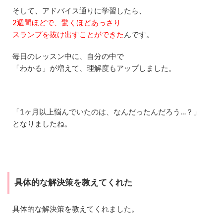
か
そして、アドバイス通りに学習したら、
っ
2週間ほどで、驚くほどあっさり
た
スランプを抜け出すことができた
んです。
1.5
カ
毎日のレッスン中に、自分の中で
ウ
ン
「わかる」が増えて、理解度もアップしました。
セ
ラ
ー
は
日
「1ヶ月以上悩んでいたのは、なんだったんだろう…？」
本
となりましたね。
人
だ
っ
た
1.6
講
具体的な解決策を教えてくれた
師
の
経
具体的な解決策を教えてくれました。
験