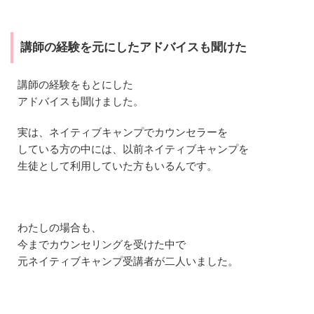
4.4
④
カ
講師の経験を元にしたアドバイスも聞けた
ウ
ン
セ
講師の経験をもとにした
リ
アドバイスも聞けました。
ン
グ
シ
実は、ネイティブキャンプでカウンセラーを
ー
している方の中には、以前ネイティブキャンプを
ト
生徒として利用していた方もいるんです。
を
記
入
・
確
わたしの場合も、
認
今までカウンセリングを受けた中で
4.5
元ネイティブキャンプ受講者が二人いました。
⑤
「
予
約