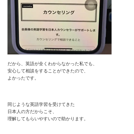
約
し
て
相
談
」
を
ク
リ
ッ
ク
だから、英語が全くわからなかった私でも、
4.3
安心して相談をすることができたので、
③
よかったです。
希
望
す
る
日
同じような英語学習を受けてきた
時
を
日本人の方だからこそ、
ク
理解してもらいやすいので助かります。
リ
ッ
ク