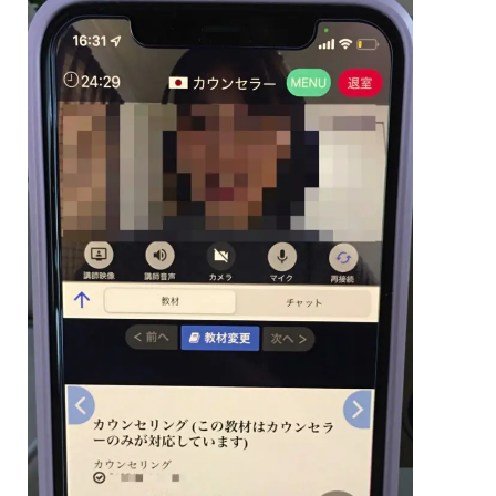
師
一
覧
ペ
ー
ジ
で
「
カ
ウ
ン
セ
ラ
ー
」
を
ク
リ
ッ
ク
4.2
②
「
予