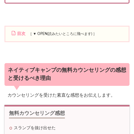
目次
1
ネ
イ
テ
ィ
ネイティブキャンプの無料カウンセリングの感想
ブ
と受けるべき理由
キ
ャ
ン
プ
カウンセリングを受けた素直な感想をお伝えします。
の
無
料
無料カウンセリング感想
カ
ウ
ン
スランプを抜け出せた
セ