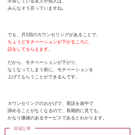
学習している友人や知人は、
相
みんなそう言っていますね。
談
で
き
る
こ
でも、月1回のカウンセリングがあることで、
と
ちょうどモチベーションが下がるころに、
2.3
話をしてもらえます
。
カ
ウ
ン
だから、モチベーションが下がり、
セ
なくなってしまう前に、モチベーションを
リ
上げてもらうことができるんです。
ン
グ
の
注
意
カウンセリングのおかげで、英語を途中で
点
諦めることがなくなるので、長期的に見ても、
3
かなり価値のあるサービスであるとわかります。
ネ
イ
関連記事
テ