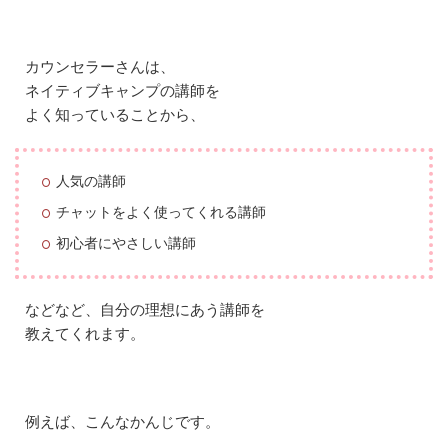
の
違
い
3.1
カウンセラーさんは、
毎
ネイティブキャンプの講師を
月
よく知っていることから、
無
料
で
受
人気の講師
け
ら
チャットをよく使ってくれる講師
れ
初心者にやさしい講師
る
3.2
チ
などなど、自分の理想にあう講師を
ャ
ッ
教えてくれます。
ト
で
の
相
例えば、こんなかんじです。
談
も