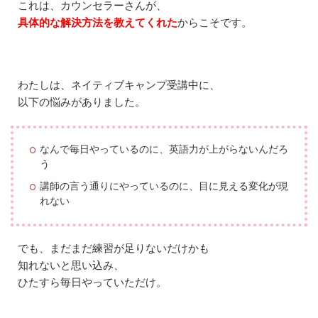
た
これは、カウンセラーさんが、
具体的な解決方法を教えてくれた
からこそです。
1.2
具
体
的
な
わたしは、ネイティブキャンプ受講中に、
解
以下の悩みがありました。
決
策
を
教
なんで毎日やっているのに、英語力が上がらないんだろ
え
う
て
く
講師の言う通りにやっているのに、目に見える変化が現
れ
れない
た
1.3
モ
でも、まだまだ練習が足りないだけかも
チ
知れないと思い込み、
ベ
ー
ひたすら毎日やっていただけ。
シ
ョ
ン