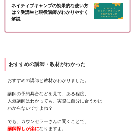
ィ
ネイティブキャンプの効果的な使い方
ブ
キ
は？受講生と現役講師がわかりやすく
ャ
解説
ン
プ
と
他
の
オ
ン
ラ
おすすめの講師・教材がわかった
イ
ン
英
おすすめの講師と教材がわかりました。
会
話
の
講師の予約具合などを見て、ある程度、
カ
人気講師はわかっても、実際に自分に合うかは
ウ
わからないですよね？
ン
セ
リ
でも、カウンセラーさんに聞くことで、
ン
講師探しが楽に
なりますよ。
グ