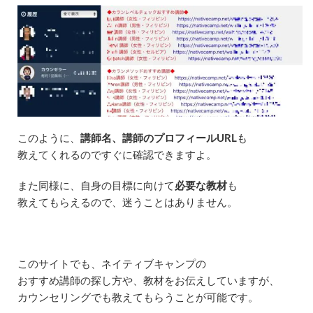
で
き
る
3.3
対
面
カ
ウ
ン
セ
このように、
講師名、講師のプロフィールURL
も
リ
教えてくれるのですぐに確認できますよ。
ン
グ
は
また同様に、自身の目標に向けて
必要な教材
も
カ
教えてもらえるので、迷うことはありません。
メ
ラ
オ
ン
このサイトでも、ネイティブキャンプの
4
ネ
おすすめ講師の探し方や、教材をお伝えしていますが、
イ
カウンセリングでも教えてもらうことが可能です。
テ