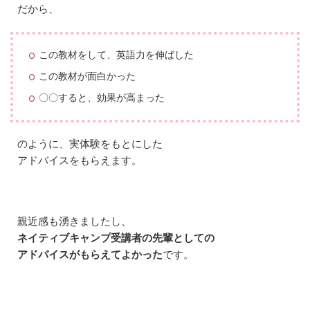
す
だから、
る
」
を
ク
この教材をして、英語力を伸ばした
リ
この教材が面白かった
ッ
ク
〇〇すると、効果が高まった
5
ネ
イ
のように、実体験をもとにした
テ
アドバイスをもらえます。
ィ
ブ
キ
ャ
ン
親近感も湧きましたし、
プ
の
ネイティブキャンプ受講者の先輩としての
無
アドバイスがもらえてよかった
です。
料
カ
ウ
ン