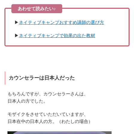
ィ
ブ
キ
ャ
▶︎
ネイティブキャンプおすすめ講師の選び方
ン
プ
の
▶︎
ネイティブキャンプで効果の出た教材
無
料
カ
ウ
ン
セ
リ
ン
カウンセラーは日本人だった
グ
を
受
もちろんですが、カウンセラーさんは、
け
日本人の方でした。
る
方
モザイクをさせていただいていますが、
法
日本在中の日本人の方。（わたしの場合）
4.1
①
講