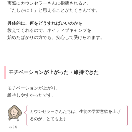
し
実際にカウンセラーさんに指摘されると、
て
「たしかに！」と思えることがたくさんです。
お
く
方
具体的に、何をどうすればいいのか
を
が
教えてくれるので、ネイティブキャンプを
い
始めたばかりの方でも、安心して受けられます。
い
2
ネ
イ
テ
ィ
モチベーションが上がった・維持できた
ブ
キ
ャ
モチベーションが上がり、
ン
維持しやすかったです。
プ
の
カ
ウ
カウンセラーさんたちは、生徒の学習意欲を上げ
ン
るのが、とても上手！
セ
リ
みくり