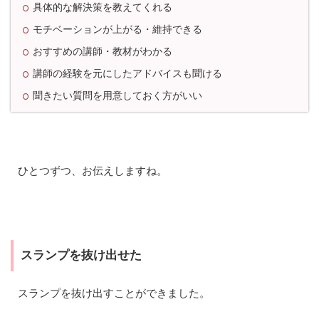
具体的な解決策を教えてくれる
リ
ン
モチベーションが上がる・維持できる
グ
の
おすすめの講師・教材がわかる
感
想
講師の経験を元にしたアドバイスも聞ける
と
聞きたい質問を用意しておく方がいい
受
け
る
べ
き
理
ひとつずつ、お伝えしますね。
由
1.1
ス
ラ
ン
プ
スランプを抜け出せた
を
抜
け
スランプを抜け出すことができました。
出
せ