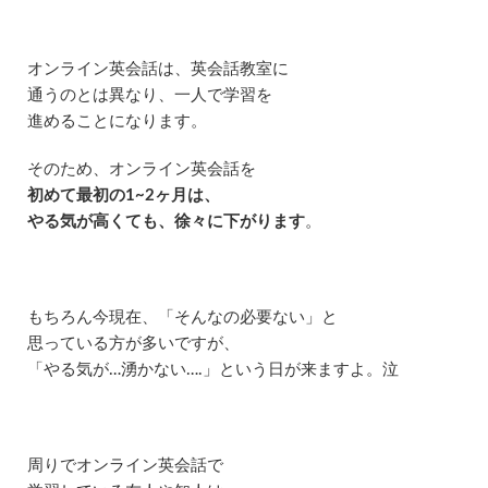
ン
グ
内
容
オンライン英会話は、英会話教室に
2.1
通うのとは異なり、一人で学習を
カ
進めることになります。
ウ
ン
そのため、オンライン英会話を
セ
リ
初めて最初の1~2ヶ月は、
ン
やる気が高くても、徐々に下がります
。
グ
の
内
容
もちろん今現在、「そんなの必要ない」と
2.2
カ
思っている方が多いですが、
ウ
「やる気が…湧かない….」という日が来ますよ。泣
ン
セ
リ
ン
グ
周りでオンライン英会話で
で