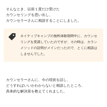
が
上
そんなとき、以前１度だけ受けた
が
カウンセリングを思い出し、
っ
カウンセラーさんに相談することにしました。
た
・
維
持
ネイティブキャンプの無料体験期間中に、カウンセ
で
リングを受講していたのですが、その時は、カラン
き
た
メソッドの説明がメインだったので、とくに相談は
1.4
しませんでした。
お
す
す
め
の
カウンセラーさんに、今の現状を話し、
講
師
どうすればいいかわからないと相談したところ、
・
具体的な解決策を教えてくれました。
教
材
が
わ