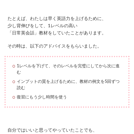
を
元
に
し
たとえば、わたしは早く英語力を上げるために、
た
少し背伸びをして、1レベルの高い
ア
「日常英会話」教材をしていたことがあります。
ド
バ
イ
その時は、以下のアドバイスをもらいました。
ス
も
聞
1レベルを下げて、そのレベルを完璧にしてから次に進
け
た
む
1.7
インプットの質を上げるために、教材の例文を5回ずつ
聞
読む
き
復習にもう少し時間を使う
た
い
質
問
を
用
意
自分ではいいと思ってやっていたことでも、