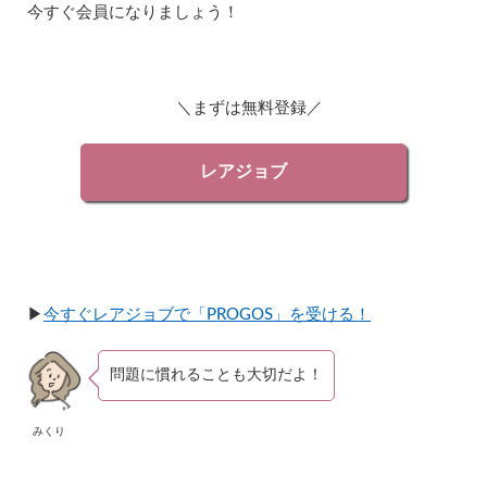
語
今すぐ会員になりましょう！
中
級
者
で
も
＼まずは無料登録／
む
ず
か
レアジョブ
し
い
5.3
初
心
者
は
▶︎
今すぐレアジョブで「PROGOS」を受ける！
、
最
低
問題に慣れることも大切だよ！
限
だ
け
みくり
を
答
え