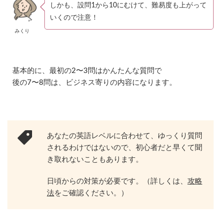
しかも、設問1から10にむけて、難易度も上がって
2.1
攻
いくので注意！
略
みくり
法
：
イ
ン
タ
基本的に、最初の2〜3問はかんたんな質問で
ビ
後の7〜8問は、ビジネス寄りの内容になります。
ュ
ー
は
瞬
発
力
あなたの英語レベルに合わせて、ゆっくり質問
2.2
されるわけではないので、初心者だと早くて聞
攻
き取れないこともあります。
略
法
日頃からの対策が必要です。（詳しくは、
攻略
：
音
法
をご確認ください。）
読
は
正