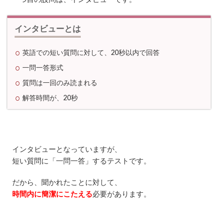
レ
ゼ
ン
インタビューとは
テ
ー
シ
英語での短い質問に対して、20秒以内で回答
ョ
ン
一問一答形式
1.5
質問は一回のみ読まれる
⑤
解答時間が、20秒
ロ
ー
ル
プ
レ
ー
インタビューとなっていますが、
2
短い質問に「一問一答」するテストです。
レ
ア
だから、聞かれたことに対して、
ジ
ョ
時間内に簡潔にこたえる
必要があります。
ブ
の