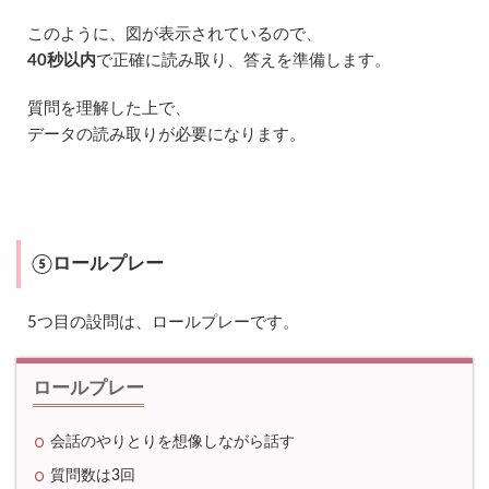
料
で
このように、図が表示されているので、
受
40秒以内
で正確に読み取り、答えを準備します。
け
ら
れ
質問を理解した上で、
る
データの読み取りが必要になります。
4.3
予
約
が
不
要
⑤ロールプレー
で
2
4
5つ目の設問は、ロールプレーです。
時
間
い
ロールプレー
つ
で
も
会話のやりとりを想像しながら話す
受
け
質問数は3回