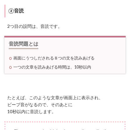
確
さ
②音読
2.3
攻
2つ目の設問は、音読です。
略
法
：
音読問題とは
プ
レ
ゼ
画面にうつしだされる８つの文を読みあげる
ン
テ
一つの文章を読みあげる時間は、10秒以内
ー
シ
ョ
ン
は
文
たとえば、このような文章が画面上に表示され、
章
ビープ音がなるので、そのあとに
を
10秒以内に音読します。
つ
く
る
力