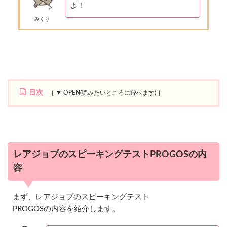
よ！
みくり
目次
1
レ
ア
ジ
ョ
レアジョブのスピーキングテストPROGOSの内
ブ
容
の
ス
ピ
ー
まず、レアジョブのスピーキングテスト
キ
PROGOSの内容を紹介します。
ン
グ