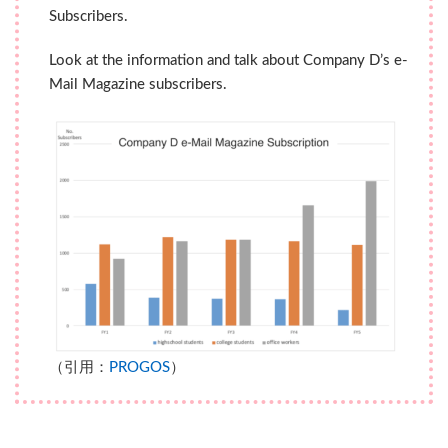
チ
Subscribers.
ェ
ッ
Look at the information and talk about Company D’s e-
ク
よ
Mail Magazine subscribers.
り
も
正
確
に
測
っ
て
く
れ
る
4.2
毎
月
1
（引用：
PROGOS
）
~
2
回
無