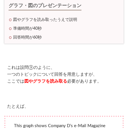
ブ
グラフ・図のプレゼンテーション
の
ス
図やグラフを読み取ったうえで説明
ピ
ー
準備時間が40秒
キ
ン
回答時間が60秒
グ
テ
ス
ト
P
R
これは設問③のように、
O
一つのトピックについて回答を用意しますが、
G
ここでは
図やグラフを読み取る
必要があります。
O
S
の
特
徴
たとえば、
4.1
レ
ベ
This graph shows Company D’s e-Mail Magazine
ル