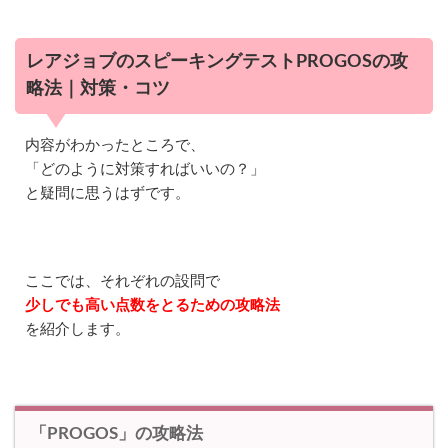
る
努
力
レアジョブのスピーキングテストPROGOSの攻
を
略法｜対策・コツ
す
る
5.4
内容がわかったところで、
毎
「どのように対策すればいいの？」
月
と疑問に思うはずです。
ス
ピ
ー
キ
ン
ここでは、それぞれの設問で
グ
テ
少しでも高い点数をとるための攻略法
ス
を紹介します。
ト
は
受
け
る
ほ
「PROGOS」の攻略法
う