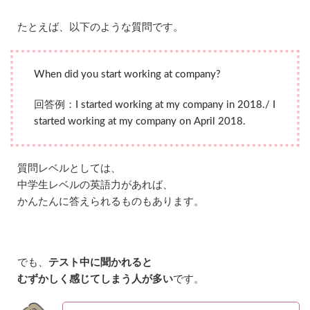
ス
ピ
ー
たとえば、以下のような質問です。
キ
ン
グ
When did you start working at company?
テ
ス
ト
回答例：I started working at my company in 2018./ I
P
started working at my company on April 2018.
R
O
G
O
質問レベルとしては、
S
中学生レベルの英語力があれば、
の
攻
かんたんに答えられるものもあります。
略
法
｜
対
でも、
テスト中に聞かれると
策
・
むずかしく感じてしまう人が多い
です。
コ
ツ