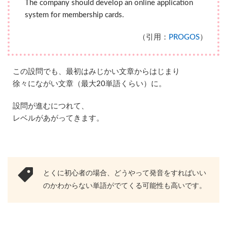
The company should develop an online application
2.4
system for membership cards.
攻
略
（引用：
PROGOS
）
法
：
プ
レ
この設問でも、最初はみじかい文章からはじまり
ゼ
徐々にながい文章（最大20単語くらい）に。
ン
テ
ー
設問が進むにつれて、
シ
レベルがあがってきます。
ョ
ン
は
説
明
力
とくに初心者の場合、どうやって発音をすればいい
2.5
のかわからない単語がでてくる可能性も高いです。
攻
略
法
：