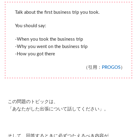
ま
け
Talk about the first business trip you took.
】
テ
You should say:
ス
ト
直
-When you took the business trip
前
-Why you went on the business trip
の
-How you got there
対
策
（引用：
PROGOS
）
3
レ
ア
ジ
ョ
ブ
この問題のトピックは、
の
ス
「あなたがした出張について話してください」。
ピ
ー
キ
ン
グ
そして、回答するときに必ずつたえるべき内容が、