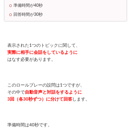
ら
準備時間が40秒
れ
る
回答時間が30秒
4.4
結
果
は
最
表示された1つのトピックに関して、
短
実際に相手に会話をしているように
2
~
はなす必要があります。
3
分
で
わ
か
このロールプレーの設問は1つですが、
る
その中で
自動音声と対話をするように
4.5
3回（各30秒ずつ）に分けて回答
します。
ど
の
端
末
準備時間は40秒です。
で
も