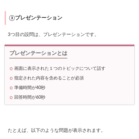
ロ
ー
ル
プ
③プレゼンテーション
レ
ー
は
3つ目の設問は、プレゼンテーションです。
対
応
力
プレゼンテーションとは
2.6
【
画面に表示された１つのトピックについて話す
お
ま
指定された内容を含めることが必須
け
準備時間が40秒
】
日
回答時間が60秒
頃
の
対
策
2.7
たとえば、以下のような問題が表示されます。
【
お