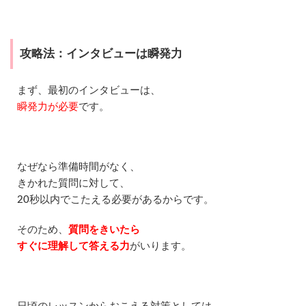
6
レ
ア
ジ
攻略法：インタビューは瞬発力
ョ
ブ
の
まず、最初のインタビューは、
ス
ピ
瞬発力が必要
です。
ー
キ
ン
グ
テ
なぜなら準備時間がなく、
ス
きかれた質問に対して、
ト
20秒以内でこたえる必要があるからです。
P
R
O
そのため、
質問をきいたら
G
すぐに理解して答える力
がいります。
O
S
を
実
際