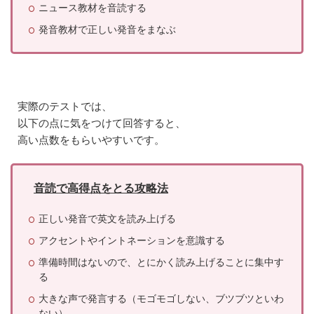
ニュース教材を音読する
る
発音教材で正しい発音をまなぶ
7.4
④
結
果
を
確
実際のテストでは、
認
す
以下の点に気をつけて回答すると、
る
高い点数をもらいやすいです。
8
今
す
音読で高得点をとる攻略法
ぐ
、
レ
正しい発音で英文を読み上げる
ア
アクセントやイントネーションを意識する
ジ
ョ
準備時間はないので、とにかく読み上げることに集中す
ブ
る
の
ス
大きな声で発言する（モゴモゴしない、ブツブツといわ
ピ