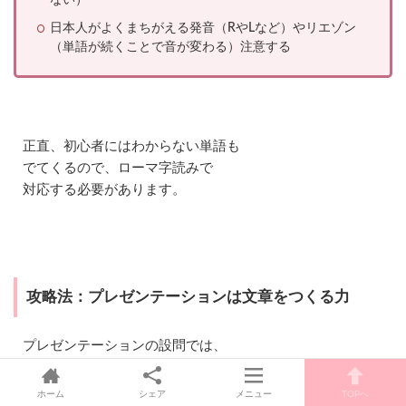
ない）
ー
キ
日本人がよくまちがえる発音（RやLなど）やリエゾン
ン
（単語が続くことで音が変わる）注意する
グ
テ
ス
ト
P
R
正直、初心者にはわからない単語も
O
でてくるので、ローマ字読みで
G
O
対応する必要があります。
S
を
受
け
よ
う
攻略法：プレゼンテーションは文章をつくる力
！
プレゼンテーションの設問では、
文章をつくる力が大切
です。
ホーム
シェア
メニュー
TOPへ