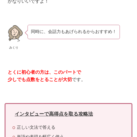
かなりいいですよ！
O
G
O
S
を
受
同時に、会話力もあげられるからおすすめ！
け
方
・
みくり
流
れ
7.1
①
とくに初心者の方は、このパートで
マ
少しでも点数をとることが大切
です。
イ
ペ
ー
ジ
に
ロ
インタビューで高得点を取る攻略法
グ
イ
ン
正しい文法で答える
7.2