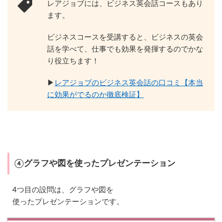
レアジョブには、ビジネス英会話コースもあり
3.2
ます。
P
R
O
ビジネスコースを受講すると、ビジネスの英会
G
話を学べて、仕事でも効果を発揮するのでかな
O
り役立ちます！
S
と
T
▶︎
レアジョブのビジネス英会話の口コミ【本当
O
に効果がでるのか徹底検証】
E
I
C
の
レ
ベ
ル
換
④グラフや図を使ったプレゼンテーション
算
4
4つ目の設問は、グラフや図を
レ
使ったプレゼンテーションです。
ア
ジ
ョ