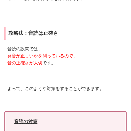
か
ら
チ
ケ
ッ
ト
攻略法：音読は正確さ
を
取
得
音読の設問では、
発音が正しいかを測っているので、
7.3
③
音の正確さが大切
です。
ス
ピ
ー
キ
ン
よって、このような対策をすることができます。
グ
テ
ス
ト
を
受
音読の対策
験
す