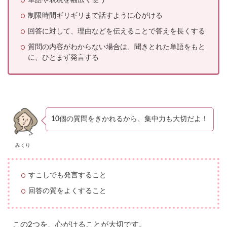
単語や表現を幅広く使う
②
制限時間ギリギリまで話すように心がける
「
ス
回答に対して、理由などを伝えることで答えを長くする
ピ
ー
質問の内容がわからない場合は、聞きとれた単語をもと
キ
に、ひとまず発言する
ン
グ
テ
ス
ト
チ
ケ
10個の質問をきかれるから、集中力も大切だよ！
ッ
ト
の
みくり
取
得
を
すこしでも発言すること
こ
ち
回答の質をよくすること
ら
か
ら
この2つを、心がけることが大切です。
」