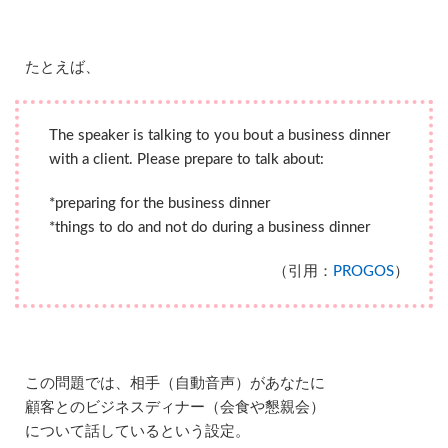
受
講
で
たとえば、
き
る
5
The speaker is talking to you bout a business dinner
レ
ア
with a client. Please prepare to talk about:
ジ
ョ
*preparing for the business dinner
ブ
*things to do and not do during a business dinner
の
ス
ピ
（引用：
PROGOS
）
ー
キ
ン
グ
テ
ス
この問題では、相手（自動音声）があなたに
ト
顧客とのビジネスディナー（会食や懇親会）
P
R
について話しているという設定。
O