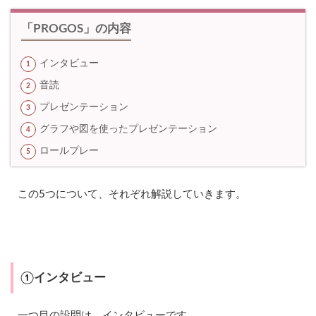
1.3
「PROGOS」の内容
③
プ
レ
インタビュー
ゼ
ン
音読
テ
プレゼンテーション
ー
シ
グラフや図を使ったプレゼンテーション
ョ
ン
ロールプレー
1.4
④
この5つについて、それぞれ解説していきます。
グ
ラ
フ
や
図
を
使
①インタビュー
っ
た
プ
一つ目の設問は、インタビューです。