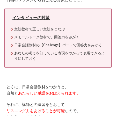
日頃のレッスンからおこえる対策としては、
に
受
け
た
インタビューの対策
結
果
文法教材で正しい文法をまなぶ
7
スモールトーク教材で、回答力をみがく
レ
ア
日常会話教材の【Challenge】パートで回答力をみがく
ジ
ョ
あなたの考えを知っている表現をつかって表現できるよ
ブ
うにしておく
の
ス
ピ
ー
キ
ン
とくに、日常会話教材をつかうと、
グ
自然と
あたらしい単語をおぼえられます。
テ
ス
ト
それに、講師との練習をとおして
P
リスニング力をあげることが可能
なので、
R