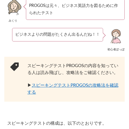
テ
PROGOSは元々、ビジネス英語力を図るために作
ス
られたテスト
ト
P
みくり
R
O
G
ビジネスよりの問題がたくさん出るんだね！！
O
S
の
初心者ぽっぽ
内
容
スピーキングテストPROGOSの内容を知ってい
1.1
る人は読み飛ばし、攻略法をご確認ください。
①
イ
ン
▶︎
スピーキングテストPROGOSの攻略法を確認
タ
する
ビ
ュ
ー
1.2
②
スピーキングテストの構成は、以下のとおりです。
音
読