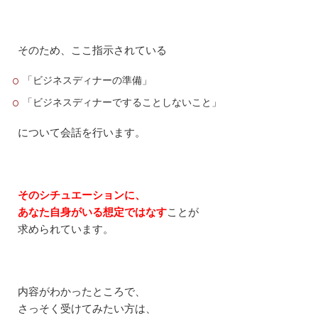
G
O
S
の
そのため、ここ指示されている
感
想
「ビジネスディナーの準備」
・
口
「ビジネスディナーですることしないこと」
コ
ミ
について会話を行います。
5.1
無
料
だ
そのシチュエーションに、
か
ら
あなた自身がいる想定ではなす
ことが
リ
求められています。
ス
ク
な
し
内容がわかったところで、
5.2
英
さっそく受けてみたい方は、