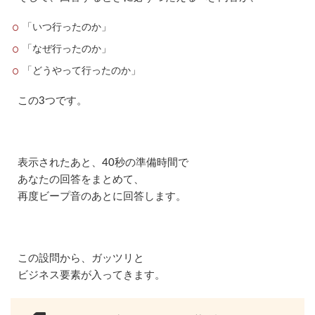
テ
ス
「いつ行ったのか」
ト
P
「なぜ行ったのか」
R
「どうやって行ったのか」
O
G
O
この3つです。
S
の
レ
ベ
ル
表示されたあと、40秒の準備時間で
3.1
あなたの回答をまとめて、
P
再度ビープ音のあとに回答します。
R
O
G
O
S
この設問から、ガッツリと
の
ビジネス要素が入ってきます。
レ
ベ
ル