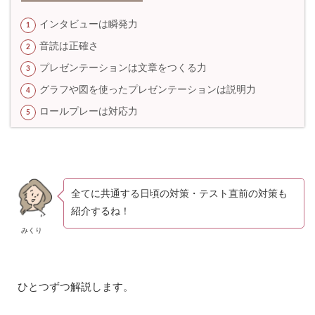
が
い
インタビューは瞬発力
い
音読は正確さ
5.5
プレゼンテーションは文章をつくる力
日
頃
グラフや図を使ったプレゼンテーションは説明力
か
ら
ロールプレーは対応力
考
え
・
意
見
を
全てに共通する日頃の対策・テスト直前の対策も
つ
た
紹介するね！
え
みくり
る
練
習
を
す
ひとつずつ解説します。
る