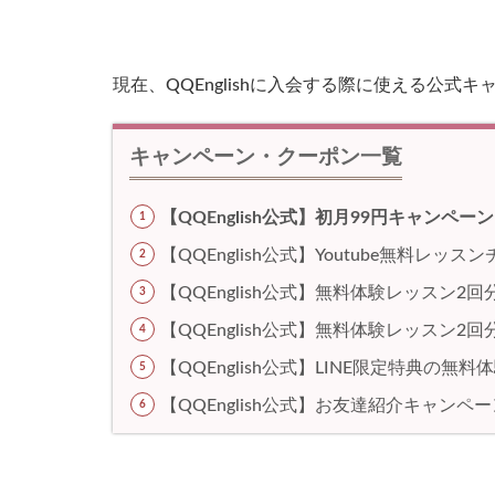
】
Q
Q
E
現在、QQEnglishに入会する際に使える公式
n
g
l
キャンペーン・クーポン一覧
i
s
h
【QQEnglish公式】初月99円
キャンペーン
の
【QQEnglish公式】Youtube無料レッ
最
新
【QQEnglish公式】無料体験レッスン2
ク
ー
【QQEnglish公式】無料体験レッスン2
ポ
【QQEnglish公式】LINE限定特典の
ン
・
【QQEnglish公式】お友達紹介キャンペー
キ
ャ
ン
ペ