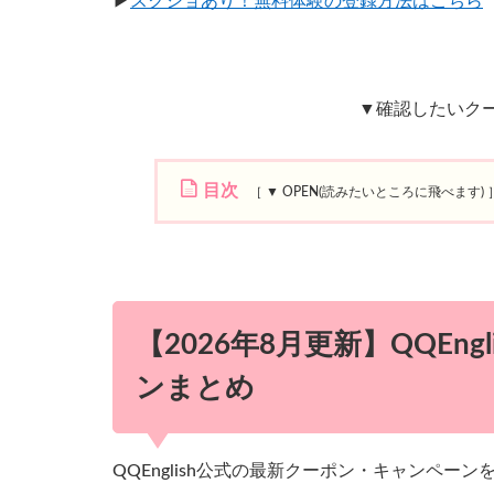
▶︎
スクショあり！無料体験の登録方法はこちら
▼確認したいク
目次
1
【
2
0
2
【2026年8月更新】QQEn
6
年
ンまとめ
8
月
更
QQEnglish公式の最新クーポン・キャンペー
新